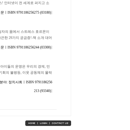
! 인터넷이 전 세계로 퍼지고 소
BN 9791186256275 (03180)
]
남자의 몸에서 스트레스 호르몬이
한 29가지 궁금증!-책 소개 대머
BN 9791186256244 (03300)
]
 아이들의 운명은 우리의 경제, 민
기회의 불평등, 이웃 공동체의 몰락
야: 정치사회ㅣISBN 9791186256
213 (93340)
]