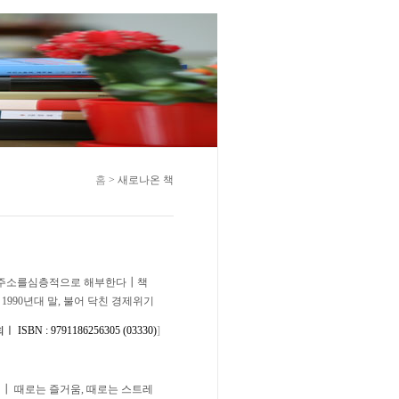
홈
> 새로나온 책
 현주소를심층적으로 해부한다┃책
990년대 말, 불어 닥친 경제위기
BN : 9791186256305 (03330)
]
┃ 때로는 즐거움, 때로는 스트레