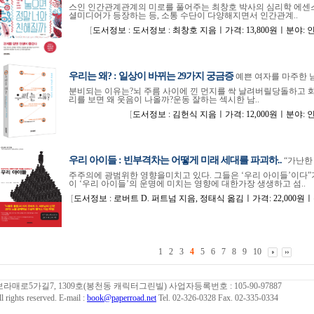
스인 인간관계관계의 미로를 풀어주는 최창호 박사의 심리학 에센스
셜미디어가 등장하는 등, 소통 수단이 다양해지면서 인간관계..
[
도서정보 : 도서정보 : 최창호 지음ㅣ가격: 13,800원ㅣ분야: 인문ㅣIS
우리는 왜? : 일상이 바뀌는 29가지 궁금증
예쁜 여자를 마주한 
분비되는 이유는?뇌 주름 사이에 낀 먼지를 싹 날려버릴당돌하고 화끈
리를 보면 왜 웃음이 나올까?운동 잘하는 섹시한 남..
[
도서정보 : 김헌식 지음ㅣ가격: 12,000원ㅣ분야: 인문ㅣIS
우리 아이들 : 빈부격차는 어떻게 미래 세대를 파괴하..
“가난한
주주의에 광범위한 영향을미치고 있다. 그들은 ‘우리 아이들’이다”
이 ‘우리 아이들’의 운명에 미치는 영향에 대한가장 생생하고 섬..
[
도서정보 : 로버트 D. 퍼트넘 지음, 정태식 옮김ㅣ가격: 22,000원ㅣ분
1
2
3
4
5
6
7
8
9
10
보라매로5가길7, 1309호(봉천동 캐릭터그린빌) 사업자등록번호 : 105-90-97887
ts reserved. E-mail :
book@paperroad.net
Tel. 02-326-0328 Fax. 02-335-0334