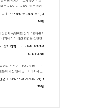
 좋은 리더에겐 반드시 좋은 참모
용하는 사람이다. 사람이 하는 일이
SBN 978-89-92920-90-2 (03
320)
]
실험과 폭발적인 성과! “연매출 1
20세기에 이미 창조 경영을 실현한
경제·경영 ㅣISBN 978-89-92920
-89-6(13320)
]
‘차이나 스탠더드’(중국화)를 거부
!일본이 가장 먼저 동아시아에서 근
ISBN 978-89-92920-88-9(93
910)
]