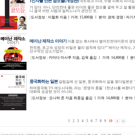
1인자를 만든 참모들(개정판)
네트워크 시대, 수평 사회의 리더십
가 있다. 아니, 단언컨대 좋은 리더란 좋은 참모를 곁에 두고 잘 활
니 결국 어떤 사람과 일하느냐가 관건인 것..
[
도서정보 : 이철희 지음ㅣ가격: 15,800원 ㅣ 분야: 경제·경영 / 자기계발 ㅣ I
메이난 제작소 이야기
이름 없는 회사에서 벌어진전대미문의 경영 
천억원, 초고속 성장의 비밀은 물리 법칙에 있다?” 메이난 제작소, 
선구적인 강소기업의 ..
[
도서정보 : 카마다 마사루 지음, 김욱 옮김 ㅣ 가격: 14,800원 ㅣ 분야: 
중국화하는 일본
갈림길에 선 일본, 중국화에서 길을 찾다일본은 
하며중국화 VS 에도시대화, 라는 ‘문명의 충돌’ 1천년사를 써왔다
대화에 성공한 것이 아니라..
[
도서정보 : 요나하 준 지음 최종길 옮김 ㅣ가격: 14,800원 ㅣ 분야: 인문 ㅣ 
1
2
3
4
5
6
7
8
9
10