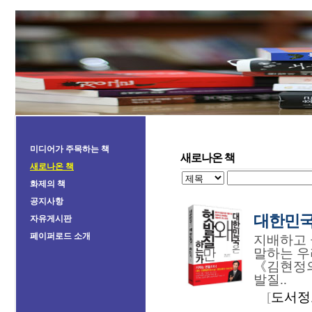
미디어가 주목하는 책
새로나온 책
새로나온 책
화제의 책
공지사항
대한민국
자유게시판
페이퍼로드 소개
지배하고 
말하는 우
《김현정의
발질..
[
도서정보