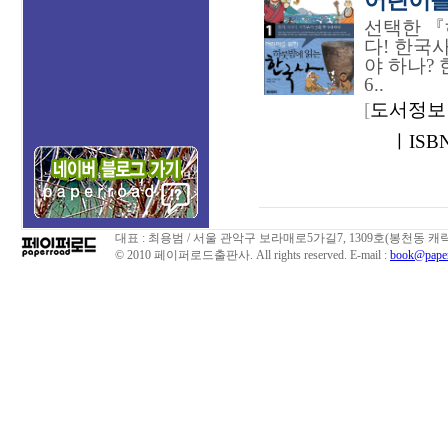
어린이를 
선택한 『
다! 한국
야 하나?
6..
[
도서정보 :
ㅣISBN 
대표 : 최용범 / 서울 관악구 보라매로5가길7, 1309호(봉천동 캐릭
© 2010 페이퍼로드출판사. All rights reserved. E-mail :
book@paper