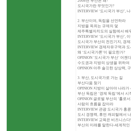
2008
년 부산은 왜
?
도시국가란 무엇인가
?
INTERVIEW
‘도시국가 부산’
,
나
2.
부산이여
,
독립을 선언하라
지방을 옥죄는 규제의 덫
제주특별자치도의 실험에서 배
INTERVIEW
‘도시국가 부산’
,
이
도시국가 부산의 전진기지
,
경제
INTERVIEW
경제자유구역과 도
왜 ‘도시국가론’이 필요한가
?
OPINION
‘도시국가 부산’ 어젠
수도권과 지방의 상생을 위하여
OPINION
아주 솔깃한 상상력
,
구
3.
부산
,
도시국가로 가는 길
부산다움 찾기
OPINION
지방이 살아야 나라가
부산 독립은 ‘경제 독립’에서 
OPINION
글로벌 부산의 ‘홀로서
사람의 흐름을 잡아라
INTERVIEW
관광 도시국가 홍콩
도시 경쟁력
,
휴먼 캐피털에서 
INTERVIEW
교육은 비즈니스다
부산의 미래를 말한다
-
세계적인