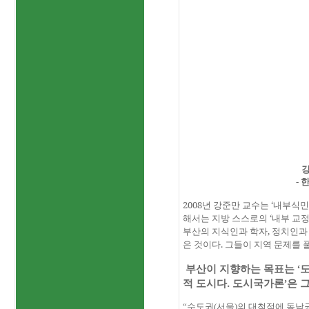
-
한
2008
년 강준만 교수는 ‘내부식민
해서는 지방 스스로의 ‘내부 교정
부산의 지식인과 학자
,
정치인과 
은 것이다
.
그들이 지역 문제를 
부산이 지향하는 목표는 ‘
적 도시다
.
도시국가론’은 그
“수도권
(
서울
)
의 대척점에 동남