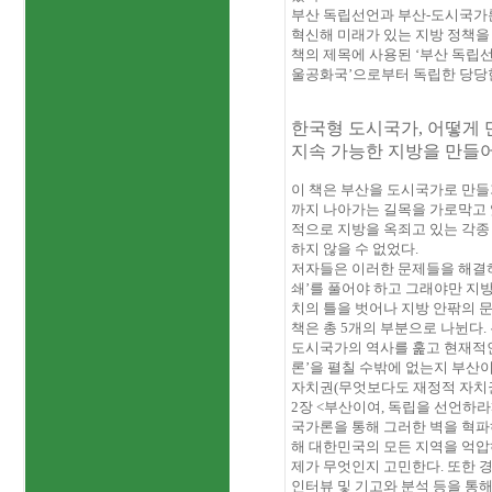
부산 독립선언과 부산
-
도시국가론
혁신해 미래가 있는 지방 정책
책의 제목에 사용된 ‘부산 독립선
울공화국’으로부터 독립한 당당
한국형 도시국가
,
어떻게 
지속 가능한 지방을 만들
이 책은 부산을 도시국가로 만들
까지 나아가는 길목을 가로막고
적으로 지방을 옥죄고 있는 각종
하지 않을 수 없었다
.
저자들은 이러한 문제들을 해결하
쇄’를 풀어야 하고 그래야만 지
치의 틀을 벗어나 지방 안팎의 
책은 총
5
개의 부분으로 나뉜다
.
도시국가의 역사를 훑고 현재적인
론’을 펼칠 수밖에 없는지 부산
자치권
(
무엇보다도 재정적 자치
2
장
<
부산이여
,
독립을 선언하라
국가론을 통해 그러한 벽을 혁파
해 대한민국의 모든 지역을 억압
제가 무엇인지 고민한다
.
또한 
인터뷰 및 기고와 분석 등을 통해