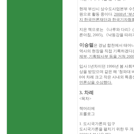
현재 부산시 상수도사업본부 
원으로 활동 중이다
.
2008
년 ‘
지 한국언론재단과 한국기자협회
지은 책으로는 《나루와 다리》
(
른아침
, 2005),
《낙동강을 따라
이승렬
은 경남 합천에서 태어
역사의 현장을 직접 기록하겠다
제부
,
기획탐사부 등을 거쳐
200
입사
1
년차이던
1996
년 봄 사회
상을 받았으며 같은 해 ‘청와대
0
여 차례 크고 작은 사내외 특
언론상을 수상했다
.
3. 차례
<
목차
>
책머리에
프롤로그
1.
도시국가론의 입구
도시국가론을 펼치기 위한 두 개