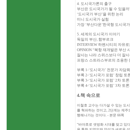
4.
도시국가론의 출구
부산은 도시국가가 될 수 있을까
‘도시국가 부산’을 위한 논리
미니 도시국가 실험
가장 ‘부산다운’한국형 도시국
5.
세계의 도시국가 이야기
독일의 부산
,
함부르크
INTERVIEW
하펜시티의 자유로움
OPINION
“북항 재개발은 부산 
잘사는 나라 스위스보다 더 잘사
프랑스 스트라스부르의 조용한 
부록
1-
‘도시국가’ 전문가 자담
부록
2-
‘도시국가 포럼’ 창립 토
부록
3-
‘도시국가 포럼’
2
차 토론
부록
4-
‘도시국가 포럼’
3
차 토론
4.책 속으로
이철호 교수는 다가설 수 있는 도
를 혁파하는 것이고
, 2
단계는 제주
행해나가는 것이다
. -
본문
66
쪽
“바야흐로 셋방화 시대를 맞고 있
을 통한 지역인재 양성과 새로운 