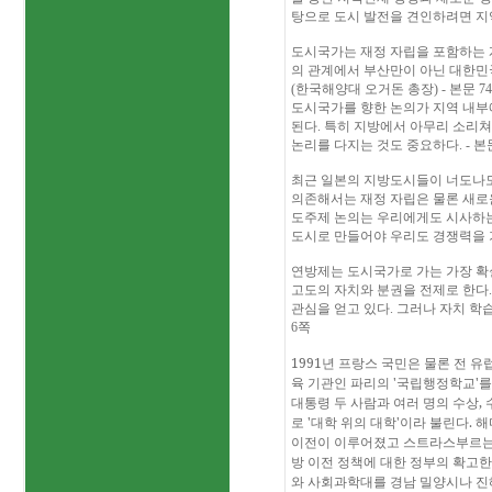
탕으로 도시 발전을 견인하려면 지
도시국가는 재정 자립을 포함하는
의 관계에서 부산만이 아닌 대한민
(
한국해양대 오거돈 총장
) -
본문
74
도시국가를 향한 논의가 지역 내부
된다
.
특히 지방에서 아무리 소리쳐
논리를 다지는 것도 중요하다
. -
본
최근 일본의 지방도시들이 너도나도
의존해서는 재정 자립은 물론 새로
도주제 논의는 우리에게도 시사하는
도시로 만들어야 우리도 경쟁력을 
연방제는 도시국가로 가는 가장 
고도의 자치와 분권을 전제로 한다
관심을 얻고 있다
.
그러나 자치 학
6
쪽
1991
년 프랑스 국민은 물론 전 유
육 기관인 파리의
'
국립행정학교
'
를
대통령 두 사람과 여러 명의 수상
,
로
'
대학 위의 대학
'
이라 불린다
.
해
이전이 이루어졌고 스트라스부르는 
방 이전 정책에 대한 정부의 확고
와 사회과학대를 경남 밀양시나 진