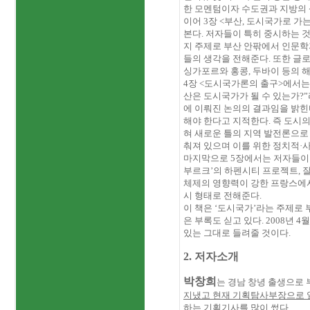
한 모멘텀이자 수도권과 지방의 
이어
3
장
<
부산
,
도시국가로 가는
본다
.
저자들이 특히 중시하는 것
지 주제로 부산 안팎에서 인문
들의 생각을 전해준다
.
또한 글로
싱가포르와 홍콩
,
두바이 등의 
4
장
<
도시국가론의 출구
>
에서는
산은 도시국가가 될 수 있는가
?
에 이뤄진 논의의 결과임을 밝
해야 한다고 지적한다
.
즉 도시의
혀 새로운 틀의 지역 발전론으로
춰져 있으며 이를 위한 정치적·
마지막으로
5
장에서는 저자들이 
부르크’의 하펜시티 프로젝트
,
잘
체제의 영향력이 강한 프랑스에서
시 형태로 전해준다
.
이 책은 ‘도시국가’라는 주제로
은 부록도 싣고 있다
. 2008
년
4
월
있는 그대로 들려줄 것이다
.
2. 저자소개
박창희
는 경남 창녕 출생으로
지냈고 현재 기획탐사부장으로 
하는 기획기사를 많이 썼다
.