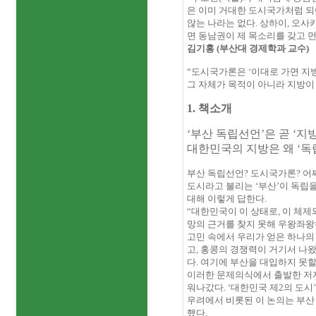
은 이미 거대한 도시국가처럼 되
않는 나라는 없다
.
상하이
,
오사
면 동남권이 제 목소리를 갖고 
김기홍
(
부산대 경제학과 교수
)
“도시국가론은 ‘이대로 가면 지
그 자체가 목적이 아니라 지방이
1. 책소개
‘부산 독립선언’은 곧 ‘지
대한민국의 지방은 왜 ‘독
부산 독립선언
?
도시국가론
?
어
도시라고 불리는 ‘부산’이 독립
대해 이렇게 답한다
.
“대한민국이 이 상태로
,
이 체제
망의 근거를 찾지 못해 우왕좌왕
고민 속에서 우리가 얻은 하나의
고
,
홍콩의 경쟁력이 거기서 나
다
.
여기에 부산을 대입하지 못할
이러한 문제의식에서 출발한 저
워나갔다
.
‘대한민국 제
2
의 도시
우려에서 비롯된 이 논의는 부산
했다
.