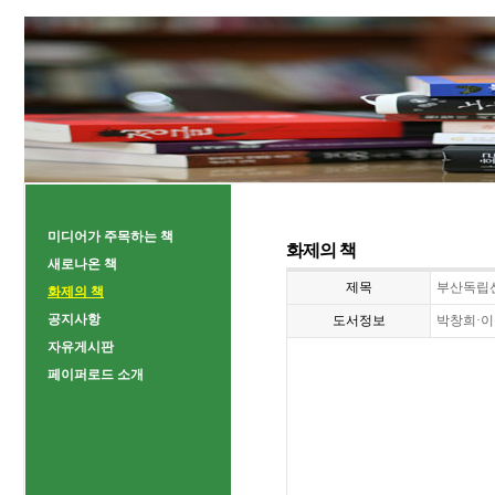
미디어가 주목하는 책
화제의 책
새로나온 책
제목
부산독립
화제의 책
공지사항
도서정보
박창희·이승렬
자유게시판
페이퍼로드 소개